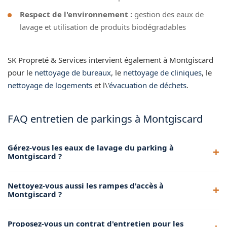
Respect de l'environnement :
gestion des eaux de
lavage et utilisation de produits biodégradables
SK Propreté & Services intervient également à Montgiscard
pour le
nettoyage de bureaux
, le
nettoyage de cliniques
, le
nettoyage de logements
et l\'
évacuation de déchets
.
FAQ entretien de parkings à Montgiscard
Gérez-vous les eaux de lavage du parking à
Montgiscard ?
Oui, nous utilisons des techniques qui limitent le volume
Nettoyez-vous aussi les rampes d'accès à
d'eau et gérons les eaux de lavage conformément à la
Montgiscard ?
réglementation à Montgiscard.
Oui, le nettoyage des rampes d'accès, des murets et des
Proposez-vous un contrat d'entretien pour les