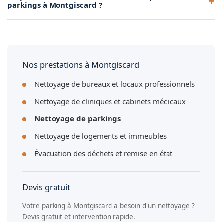
marquages au sol fait partie de notre prestation complète à
parkings à Montgiscard ?
Montgiscard.
Oui, nous proposons des contrats mensuels, trimestriels ou
semestriels pour l'entretien régulier de votre parking à
Montgiscard.
Nos prestations à Montgiscard
Nettoyage de bureaux et locaux professionnels
Nettoyage de cliniques et cabinets médicaux
Nettoyage de parkings
Nettoyage de logements et immeubles
Évacuation des déchets et remise en état
Devis gratuit
Votre parking à Montgiscard a besoin d'un nettoyage ?
Devis gratuit et intervention rapide.