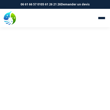
06 61 66 57 01
05 61 26 21 26
Demander un devis
Nettoyage de parkings à
Montgiscard 31450 - SK
Propreté & Services
Nettoyage professionnel de votre parking à
Montgiscard. Balayage, lavage et traitement des sols.