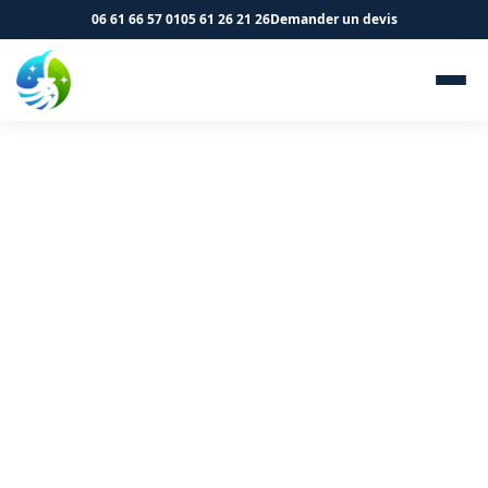
06 61 66 57 01
05 61 26 21 26
Demander un devis
Nettoyage de cliniques et
cabinets médicaux à
Montgiscard 31450 - SK
Propreté & Services
Votre clinique à Montgiscard mérite un nettoyage
conforme aux normes. Demandez un devis.