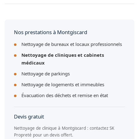
magazines à Montgiscard.
Oui, nous tenons un registre des interventions daté et signé
pour la traçabilité de l'entretien de votre cabinet médical à
Montgiscard.
Nos prestations à Montgiscard
Nettoyage de bureaux et locaux professionnels
Nettoyage de cliniques et cabinets
médicaux
Nettoyage de parkings
Nettoyage de logements et immeubles
Évacuation des déchets et remise en état
Devis gratuit
Nettoyage de clinique à Montgiscard : contactez SK
Propreté pour un devis offert.