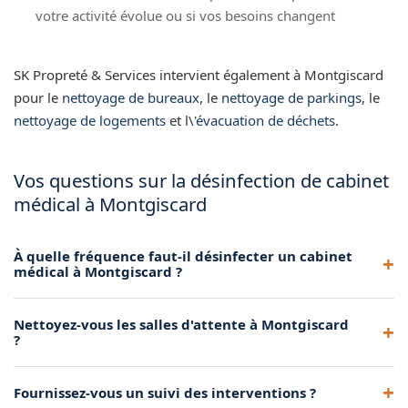
votre activité évolue ou si vos besoins changent
SK Propreté & Services intervient également à Montgiscard
pour le
nettoyage de bureaux
, le
nettoyage de parkings
, le
nettoyage de logements
et l\'
évacuation de déchets
.
Vos questions sur la désinfection de cabinet
médical à Montgiscard
À quelle fréquence faut-il désinfecter un cabinet
médical à Montgiscard ?
Nous recommandons une désinfection quotidienne des
Nettoyez-vous les salles d'attente à Montgiscard
surfaces de contact et un nettoyage approfondi
?
hebdomadaire pour votre cabinet à Montgiscard.
Oui, le nettoyage de la salle d'attente fait partie de notre
Fournissez-vous un suivi des interventions ?
prestation. Nous désinfectons les sièges, comptoirs et