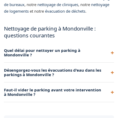
de bureaux
, notre
nettoyage de cliniques
, notre
nettoyage
de logements
et notre
évacuation de déchets
.
Nettoyage de parking à Mondonville :
questions courantes
Quel délai pour nettoyer un parking à
Mondonville ?
Nous pouvons intervenir sous une semaine après validation
Désengorgez-vous les évacuations d'eau dans les
du devis pour le nettoyage de votre parking à Mondonville.
parkings à Mondonville ?
Oui, le nettoyage des caniveaux, grilles et évacuations d'eau
Faut-il vider le parking avant votre intervention
fait partie de notre prestation d'entretien de parking à
à Mondonville ?
Mondonville.
Idéalement, un parking vide permet un nettoyage plus
efficace. Sinon, nous nous adaptons à la présence de