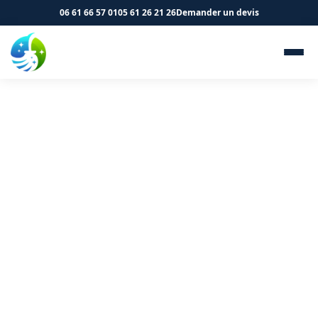
06 61 66 57 01
05 61 26 21 26
Demander un devis
Nettoyage de parkings à
Mondonville 31700 - SK
Propreté & Services
Remettez votre parking à Mondonville en état avec SK
Propreté & Services.