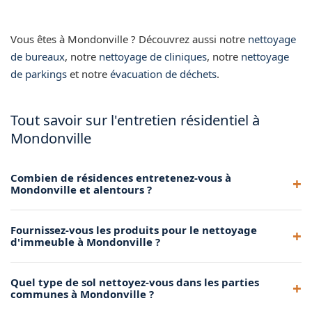
Vous êtes à Mondonville ? Découvrez aussi notre
nettoyage
de bureaux
, notre
nettoyage de cliniques
, notre
nettoyage
de parkings
et notre
évacuation de déchets
.
Tout savoir sur l'entretien résidentiel à
Mondonville
Combien de résidences entretenez-vous à
Mondonville et alentours ?
Nous entretenons de nombreuses résidences dans la
Fournissez-vous les produits pour le nettoyage
métropole toulousaine, dont plusieurs à Mondonville.
d'immeuble à Mondonville ?
Contactez-nous pour rejoindre nos clients.
Oui, nous apportons tous les produits et le matériel
Quel type de sol nettoyez-vous dans les parties
nécessaires à l'entretien de votre immeuble à Mondonville.
communes à Mondonville ?