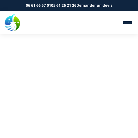
06 61 66 57 01
05 61 26 21 26
Demander un devis
Nettoyage de logements et
immeubles à Mondonville
31700 - SK Propreté &
Services
Vos parties communes à Mondonville méritent un
entretien professionnel. Contactez-nous.