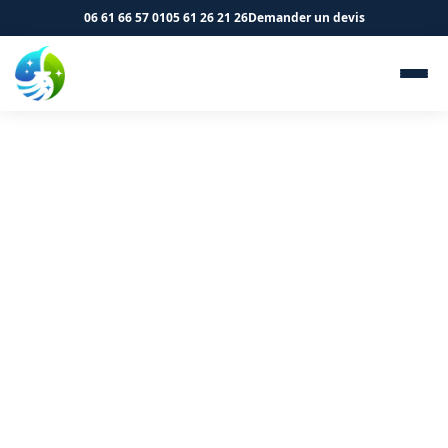
06 61 66 57 01
05 61 26 21 26
Demander un devis
Nettoyage de parkings à
Eaunes 31600 - SK Propreté &
Services
Nettoyage professionnel de votre parking à Eaunes.
Balayage, lavage et traitement des sols.