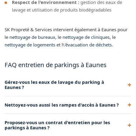
Respect de l'environnement :
gestion des eaux de
lavage et utilisation de produits biodégradables
SK Propreté & Services intervient également à Eaunes pour
le
nettoyage de bureaux
, le
nettoyage de cliniques
, le
nettoyage de logements
et l\'
évacuation de déchets
.
FAQ entretien de parkings à Eaunes
Gérez-vous les eaux de lavage du parking à
Eaunes ?
Oui, nous utilisons des techniques qui limitent le volume
Nettoyez-vous aussi les rampes d'accès à Eaunes ?
d'eau et gérons les eaux de lavage conformément à la
réglementation à Eaunes.
Oui, le nettoyage des rampes d'accès, des murets et des
Proposez-vous un contrat d'entretien pour les
marquages au sol fait partie de notre prestation complète à
parkings à Eaunes ?
Eaunes.