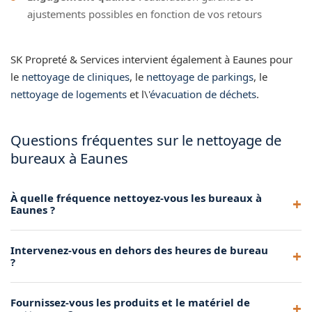
ajustements possibles en fonction de vos retours
SK Propreté & Services intervient également à Eaunes pour
le
nettoyage de cliniques
, le
nettoyage de parkings
, le
nettoyage de logements
et l\'
évacuation de déchets
.
Questions fréquentes sur le nettoyage de
bureaux à Eaunes
À quelle fréquence nettoyez-vous les bureaux à
Eaunes ?
Nous proposons des interventions quotidiennes,
Intervenez-vous en dehors des heures de bureau
hebdomadaires ou mensuelles selon vos besoins. La
?
fréquence est définie ensemble lors de la visite de vos
locaux à Eaunes.
Oui, nous pouvons intervenir tôt le matin, en fin de journée
Fournissez-vous les produits et le matériel de
ou le week-end pour ne pas perturber votre activité à