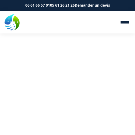
06 61 66 57 01
05 61 26 21 26
Demander un devis
Nettoyage de bureaux et
locaux professionnels à
Eaunes 31600 - SK Propreté &
Services
Nettoyage régulier ou ponctuel de vos locaux
professionnels à Eaunes.