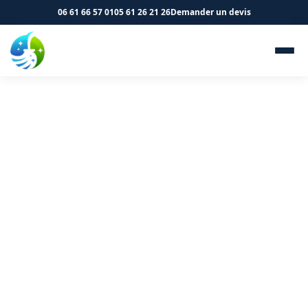
06 61 66 57 01
05 61 26 21 26
Demander un devis
Nettoyage de logements et
immeubles à Mazères 09270 -
SK Propreté & Services
Entretien de vos parties communes et logements à
Mazères. Devis gratuit.