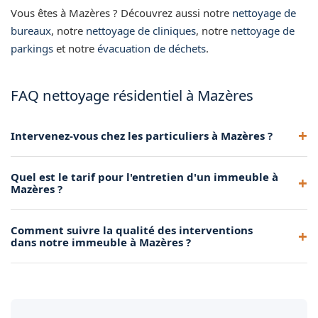
Vous êtes à Mazères ? Découvrez aussi notre
nettoyage de
bureaux
, notre
nettoyage de cliniques
, notre
nettoyage de
parkings
et notre
évacuation de déchets
.
FAQ nettoyage résidentiel à Mazères
Intervenez-vous chez les particuliers à Mazères ?
Oui, nous proposons des prestations de ménage et de
Quel est le tarif pour l'entretien d'un immeuble à
nettoyage pour les particuliers à Mazères : ménage régulier,
Mazères ?
grand nettoyage ou remise en état.
Le tarif dépend du nombre d'étages, de la surface des
Comment suivre la qualité des interventions
parties communes et de la fréquence souhaitée. Devis
dans notre immeuble à Mazères ?
gratuit pour votre immeuble à Mazères.
Nous mettons en place un cahier de passage et réalisons des
contrôles qualité réguliers dans votre immeuble à Mazères.