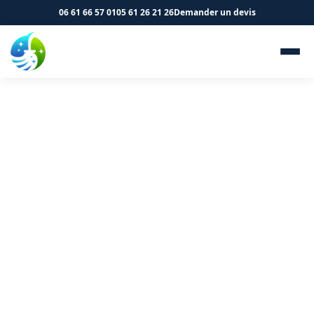
06 61 66 57 01
05 61 26 21 26
Demander un devis
Évacuation des déchets et
remise en état à Mazères
09270 - SK Propreté &
Services
Débarras et nettoyage après travaux à Mazères.
Intervention rapide et efficace.