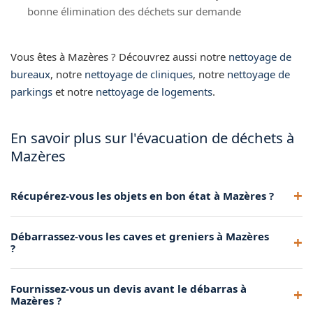
bonne élimination des déchets sur demande
Vous êtes à Mazères ? Découvrez aussi notre
nettoyage de
bureaux
, notre
nettoyage de cliniques
, notre
nettoyage de
parkings
et notre
nettoyage de logements
.
En savoir plus sur l'évacuation de déchets à
Mazères
Récupérez-vous les objets en bon état à Mazères ?
Oui, quand c'est possible, nous orientons les objets
Débarrassez-vous les caves et greniers à Mazères
réutilisables vers des associations ou des filières de
?
réemploi à Mazères.
Oui, nous vidons et nettoyons les caves, greniers, garages et
Fournissez-vous un devis avant le débarras à
tout espace encombré à Mazères, même en accès difficile.
Mazères ?