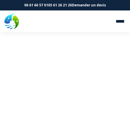
06 61 66 57 01
05 61 26 21 26
Demander un devis
Nettoyage de cliniques et
cabinets médicaux à
Longages 31410 - SK
Propreté & Services
Désinfection et nettoyage de votre cabinet médical à
Longages. Normes sanitaires respectées.