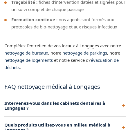
Traçabilité :
fiches d'intervention datées et signées pour
un suivi complet de chaque passage
Formation continue :
nos agents sont formés aux
protocoles de bio-nettoyage et aux risques infectieux
Complétez l'entretien de vos locaux à Longages avec notre
nettoyage de bureaux
, notre
nettoyage de parkings
, notre
nettoyage de logements
et notre service d\'
évacuation de
déchets
.
FAQ nettoyage médical à Longages
Intervenez-vous dans les cabinets dentaires à
Longages ?
Oui, nous nettoyons les cabinets dentaires à Longages avec
Quels produits utilisez-vous en milieu médical à
des protocoles adaptés aux zones de soins, de stérilisation
Longages ?