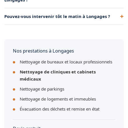
et d'accueil.
Nous utilisons exclusivement des désinfectants homologués
Pouvez-vous intervenir tôt le matin à Longages ?
pour le milieu médical, virucides et bactéricides, adaptés à
chaque surface de votre cabinet à Longages.
Oui, nous proposons des créneaux dès 6h du matin pour
que votre cabinet à Longages soit impeccable avant l'arrivée
de vos premiers patients.
Nos prestations à Longages
Nettoyage de bureaux et locaux professionnels
Nettoyage de cliniques et cabinets
médicaux
Nettoyage de parkings
Nettoyage de logements et immeubles
Évacuation des déchets et remise en état