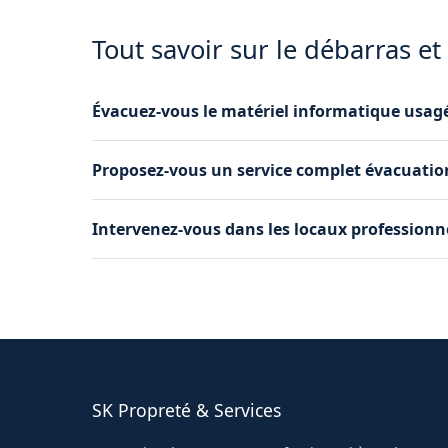
Tout savoir sur le débarras et
Évacuez-vous le matériel informatique usag
Oui, nous prenons en charge l'évacuation du ma
Proposez-vous un service complet évacuatio
à Longages.
Oui, notre prestation phare combine l'évacuati
Intervenez-vous dans les locaux professionn
local à Longages en une seule intervention.
Oui, nous débarrassons et remettons en état l
professionnels à Longages.
SK Propreté & Services