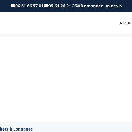
☎
06 61 66 57 01
☎
05 61 26 21 26
✉
Demander un devis
Accuei
s et remise en état à Longages
Services
 état après chantier à Longages. Nous prenons tout 
chets à Longages