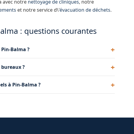
ma avec notre
nettoyage de cliniques
, notre
gements
et notre service d\'
évacuation de déchets
.
alma : questions courantes
 Pin-Balma ?
vention test à Pin-Balma pour que vous puissiez
e bureaux ?
us engager.
 d'intervention et des tâches demandées. Nous
els à Pin-Balma ?
de vos locaux à Pin-Balma.
posons des interventions ponctuelles pour un grand
x à Pin-Balma.