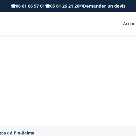
☎
06 61 66 57 01
☎
05 61 26 21 26
✉
Demander un devis
Accuei
x et locaux professionnels à 
Propreté & Services
pour vos bureaux à Pin-Balma. SK Propreté intervient
eaux à Pin-Balma