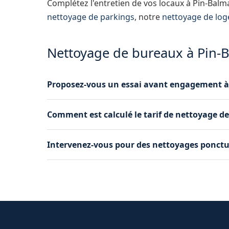
Complétez l'entretien de vos locaux à Pin-Bal
nettoyage de parkings
, notre
nettoyage de lo
Nettoyage de bureaux à Pin-B
Proposez-vous un essai avant engagement à
Oui, nous pouvons réaliser une première inter
Comment est calculé le tarif de nettoyage d
juger de la qualité de notre travail avant de vo
Le tarif dépend de la surface, de la fréquence
Intervenez-vous pour des nettoyages ponctu
établissons un devis personnalisé après visite 
Oui, en plus des contrats réguliers, nous pro
nettoyage ou une remise en état de vos bureau