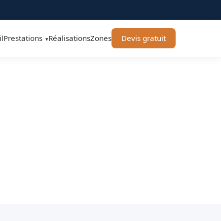
l
Prestations
Réalisations
Zones
Devis gratuit
▾
Pin-Balma 31130 - SK
 selon vos besoins.