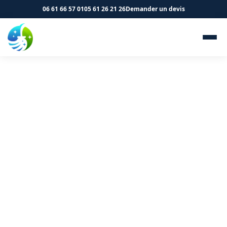
06 61 66 57 01
05 61 26 21 26
Demander un devis
Nettoyage de parkings à
Verdun-sur-Garonne 82600 -
SK Propreté & Services
Parking propre et sécurisé à Verdun-sur-Garonne
grâce à notre équipe professionnelle.