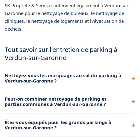
SK Propreté & Services intervient également à Verdun-sur-
Garonne pour le
nettoyage de bureaux
, le
nettoyage de
cliniques
, le
nettoyage de logements
et l\'
évacuation de
déchets
.
Tout savoir sur l'entretien de parking à
Verdun-sur-Garonne
Nettoyez-vous les marquages au sol du parking à
Verdun-sur-Garonne ?
Oui, nous nettoyons les marquages au sol pour maintenir
Peut-on combiner nettoyage de parking et
leur lisibilité et améliorer la sécurité de votre parking à
parties communes à Verdun-sur-Garonne ?
Verdun-sur-Garonne.
Oui, nous proposons des forfaits combinés parking et
Êtes-vous équipés pour les grands parkings à
parties communes pour les copropriétés à Verdun-sur-
Verdun-sur-Garonne ?
Garonne. Contactez-nous pour un devis groupé.