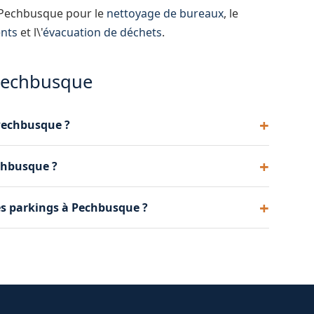
à Pechbusque pour le
nettoyage de bureaux
, le
nts
et l\'
évacuation de déchets
.
 Pechbusque
 Pechbusque ?
 le volume d'eau et gérons les eaux de lavage
chbusque ?
que.
ts et des marquages au sol fait partie de notre
es parkings à Pechbusque ?
mestriels ou semestriels pour l'entretien régulier