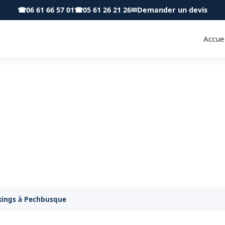
☎
06 61 66 57 01
☎
05 61 26 21 26
✉
Demander un devis
Accuei
ngs à Pechbusque 31320 - SK 
el de votre parking à Pechbusque. Balayage, lavage e
kings à Pechbusque