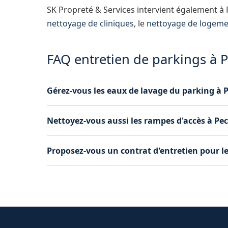
SK Propreté & Services intervient également 
nettoyage de cliniques
, le
nettoyage de logeme
FAQ entretien de parkings à
Gérez-vous les eaux de lavage du parking à
Oui, nous utilisons des techniques qui limitent
Nettoyez-vous aussi les rampes d'accès à Pe
conformément à la réglementation à Pechbus
Oui, le nettoyage des rampes d'accès, des mure
Proposez-vous un contrat d'entretien pour l
prestation complète à Pechbusque.
Oui, nous proposons des contrats mensuels, tri
de votre parking à Pechbusque.