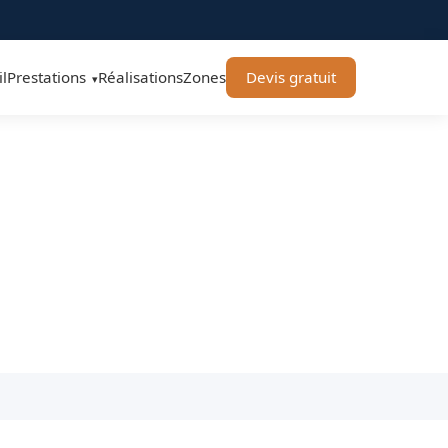
l
Prestations
Réalisations
Zones
Devis gratuit
▾
Propreté & Services
t traitement des sols.