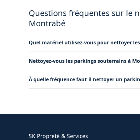
Questions fréquentes sur le 
Montrabé
Quel matériel utilisez-vous pour nettoyer le
Nous utilisons des balayeuses mécaniques, des
Nettoyez-vous les parkings souterrains à Mo
professionnels pour les parkings à Montrabé.
Oui, nous intervenons dans les parkings soute
À quelle fréquence faut-il nettoyer un parki
espaces couverts et à la ventilation limitée.
Nous recommandons un nettoyage mensuel pour
et trimestriel pour les parkings moins utilisés.
SK Propreté & Services