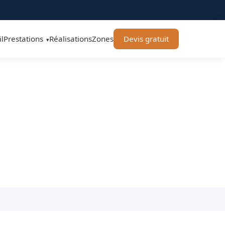
l
Prestations
Réalisations
Zones
Devis gratuit
▾
ropreté & Services
ans engagement.