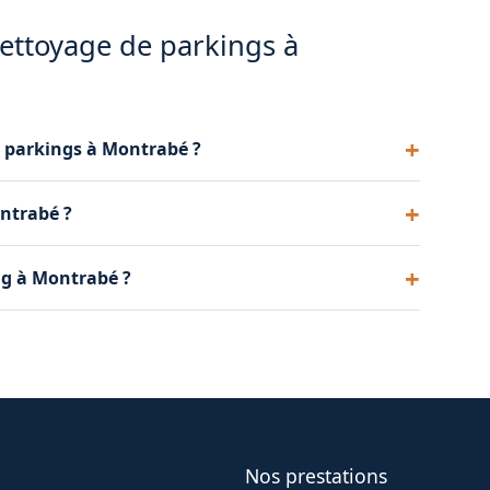
nettoyage de parkings à
s parkings à Montrabé ?
 autolaveuses et des nettoyeurs haute pression
ntrabé ?
rrains à Montrabé avec du matériel adapté aux
ng à Montrabé ?
 les parkings à forte fréquentation à Montrabé,
Nos prestations