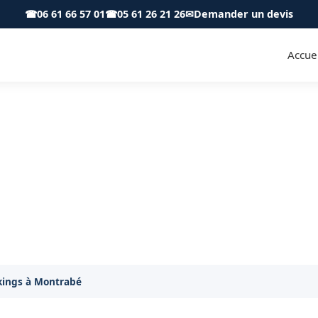
☎
06 61 66 57 01
☎
05 61 26 21 26
✉
Demander un devis
Accuei
ings à Montrabé 31850 - SK P
let de votre parking à Montrabé. Devis gratuit et s
kings à Montrabé