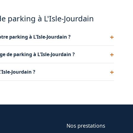
de parking à L'Isle-Jourdain
tre parking à L'Isle-Jourdain ?
nels pour éliminer les taches d'huile et de graisse
e de parking à L'Isle-Jourdain ?
 fréquentation comme le week-end pour nettoyer
Isle-Jourdain ?
usagers.
encrassement. Contactez-nous pour une évaluation
Nos prestations