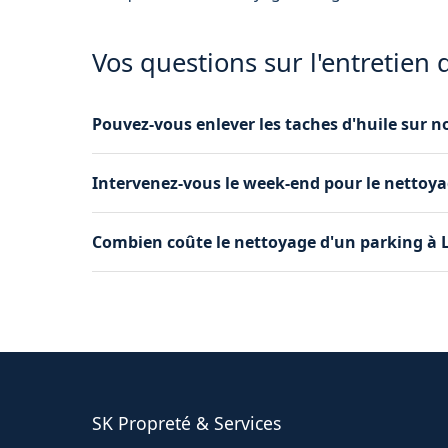
Vos questions sur l'entretien 
Pouvez-vous enlever les taches d'huile sur no
Oui, nous utilisons des dégraissants profession
Intervenez-vous le week-end pour le nettoyag
sur les sols de votre parking à L'Isle-Jourdain.
Oui, nous privilégions les périodes de faible
Combien coûte le nettoyage d'un parking à L'
votre parking à L'Isle-Jourdain sans gêner les 
Le tarif dépend de la surface et du niveau d'
gratuite de votre parking à L'Isle-Jourdain.
SK Propreté & Services