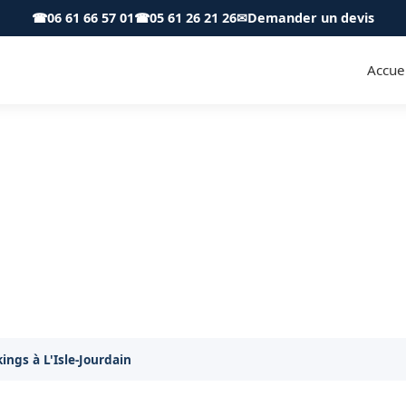
☎
06 61 66 57 01
☎
05 61 26 21 26
✉
Demander un devis
Accuei
gs à L'Isle-Jourdain 32600 - SK
etien de votre parking à L'Isle-Jourdain à des professi
ngs à L'Isle-Jourdain