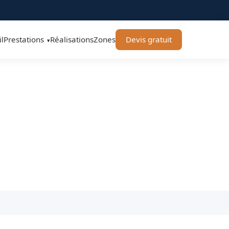
l
Prestations
Réalisations
Zones
Devis gratuit
▾
 Propreté & Services
onnels équipés.