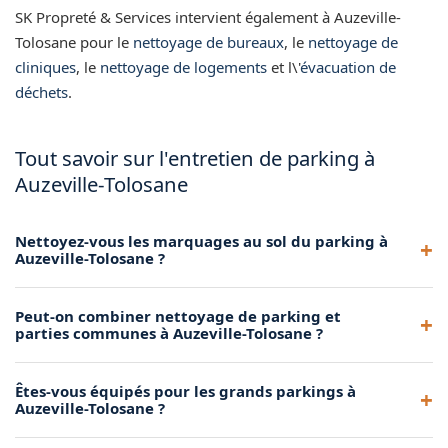
SK Propreté & Services intervient également à Auzeville-
Tolosane pour le
nettoyage de bureaux
, le
nettoyage de
cliniques
, le
nettoyage de logements
et l\'
évacuation de
déchets
.
Tout savoir sur l'entretien de parking à
Auzeville-Tolosane
Nettoyez-vous les marquages au sol du parking à
Auzeville-Tolosane ?
Oui, nous nettoyons les marquages au sol pour maintenir
Peut-on combiner nettoyage de parking et
leur lisibilité et améliorer la sécurité de votre parking à
parties communes à Auzeville-Tolosane ?
Auzeville-Tolosane.
Oui, nous proposons des forfaits combinés parking et
Êtes-vous équipés pour les grands parkings à
parties communes pour les copropriétés à Auzeville-
Auzeville-Tolosane ?
Tolosane. Contactez-nous pour un devis groupé.