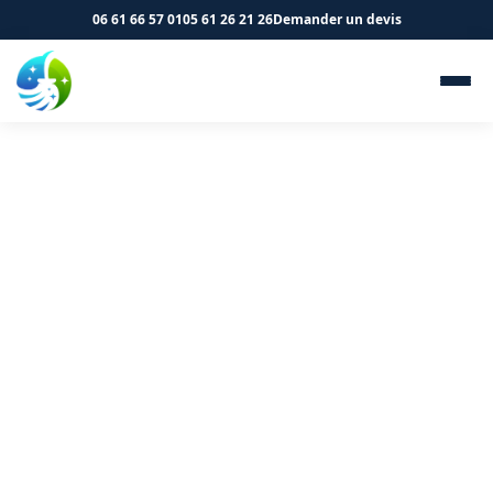
06 61 66 57 01
05 61 26 21 26
Demander un devis
Nettoyage de parkings à
Auzeville-Tolosane 31320 - SK
Propreté & Services
Parking propre et sécurisé à Auzeville-Tolosane grâce à
notre équipe professionnelle.