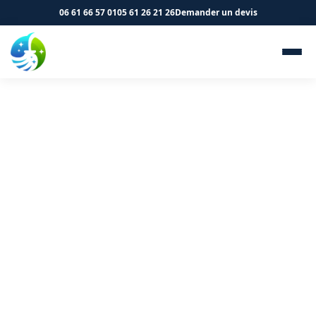
06 61 66 57 01
05 61 26 21 26
Demander un devis
Nettoyage de logements et
immeubles à Vieille-Toulouse
31320 - SK Propreté &
Services
Entretien de vos parties communes et logements à
Vieille-Toulouse. Devis gratuit.