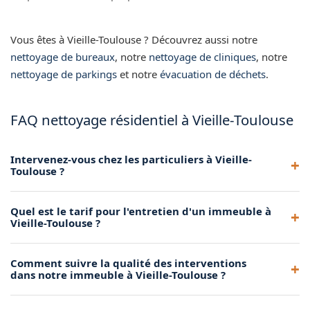
Vous êtes à Vieille-Toulouse ? Découvrez aussi notre
nettoyage de bureaux
, notre
nettoyage de cliniques
, notre
nettoyage de parkings
et notre
évacuation de déchets
.
FAQ nettoyage résidentiel à Vieille-Toulouse
Intervenez-vous chez les particuliers à Vieille-
Toulouse ?
Oui, nous proposons des prestations de ménage et de
Quel est le tarif pour l'entretien d'un immeuble à
nettoyage pour les particuliers à Vieille-Toulouse : ménage
Vieille-Toulouse ?
régulier, grand nettoyage ou remise en état.
Le tarif dépend du nombre d'étages, de la surface des
Comment suivre la qualité des interventions
parties communes et de la fréquence souhaitée. Devis
dans notre immeuble à Vieille-Toulouse ?
gratuit pour votre immeuble à Vieille-Toulouse.
Nous mettons en place un cahier de passage et réalisons des