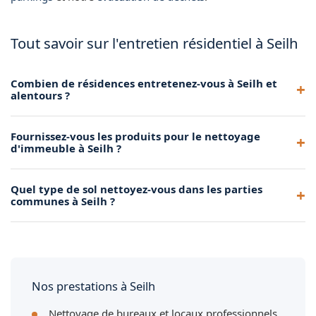
Tout savoir sur l'entretien résidentiel à Seilh
Combien de résidences entretenez-vous à Seilh et
alentours ?
Nous entretenons de nombreuses résidences dans la
Fournissez-vous les produits pour le nettoyage
métropole toulousaine, dont plusieurs à Seilh. Contactez-
d'immeuble à Seilh ?
nous pour rejoindre nos clients.
Oui, nous apportons tous les produits et le matériel
Quel type de sol nettoyez-vous dans les parties
nécessaires à l'entretien de votre immeuble à Seilh.
communes à Seilh ?
Nous traitons tous types de sols : carrelage, marbre, béton,
linoléum et résine dans les parties communes à Seilh.
Nos prestations à Seilh
Nettoyage de bureaux et locaux professionnels