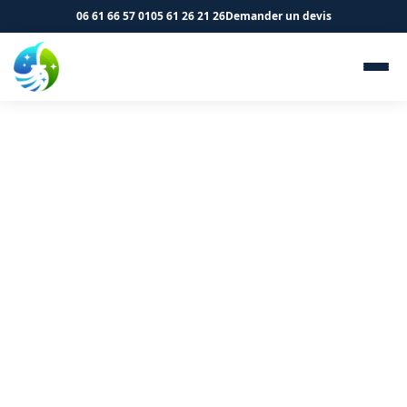
06 61 66 57 01
05 61 26 21 26
Demander un devis
Nettoyage de logements et
immeubles à Seilh 31840 - SK
Propreté & Services
Vos parties communes à Seilh méritent un entretien
professionnel. Contactez-nous.