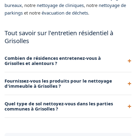
bureaux
, notre
nettoyage de cliniques
, notre
nettoyage de
parkings
et notre
évacuation de déchets
.
Tout savoir sur l'entretien résidentiel à
Grisolles
Combien de résidences entretenez-vous à
Grisolles et alentours ?
Nous entretenons de nombreuses résidences dans la
Fournissez-vous les produits pour le nettoyage
métropole toulousaine, dont plusieurs à Grisolles.
d'immeuble à Grisolles ?
Contactez-nous pour rejoindre nos clients.
Oui, nous apportons tous les produits et le matériel
Quel type de sol nettoyez-vous dans les parties
nécessaires à l'entretien de votre immeuble à Grisolles.
communes à Grisolles ?
Nous traitons tous types de sols : carrelage, marbre, béton,
linoléum et résine dans les parties communes à Grisolles.