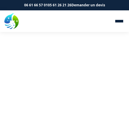
06 61 66 57 01
05 61 26 21 26
Demander un devis
Nettoyage de logements et
immeubles à Grisolles 82170
- SK Propreté & Services
Vos parties communes à Grisolles méritent un
entretien professionnel. Contactez-nous.