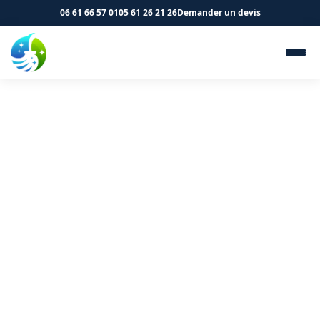
06 61 66 57 01
05 61 26 21 26
Demander un devis
Nettoyage de logements et
immeubles à Castanet-
Tolosan 31320 - SK Propreté
& Services
Vos parties communes à Castanet-Tolosan méritent un
entretien professionnel. Contactez-nous.