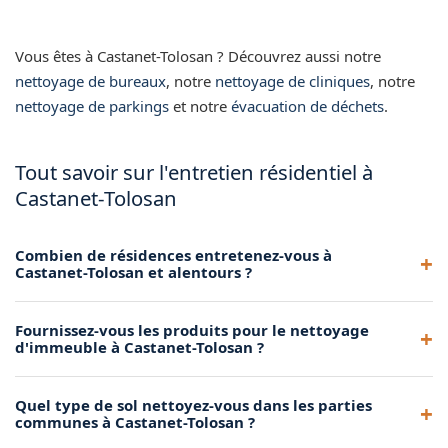
Vous êtes à Castanet-Tolosan ? Découvrez aussi notre
nettoyage de bureaux
, notre
nettoyage de cliniques
, notre
nettoyage de parkings
et notre
évacuation de déchets
.
Tout savoir sur l'entretien résidentiel à
Castanet-Tolosan
Combien de résidences entretenez-vous à
Castanet-Tolosan et alentours ?
Nous entretenons de nombreuses résidences dans la
Fournissez-vous les produits pour le nettoyage
métropole toulousaine, dont plusieurs à Castanet-Tolosan.
d'immeuble à Castanet-Tolosan ?
Contactez-nous pour rejoindre nos clients.
Oui, nous apportons tous les produits et le matériel
Quel type de sol nettoyez-vous dans les parties
nécessaires à l'entretien de votre immeuble à Castanet-
communes à Castanet-Tolosan ?
Tolosan.