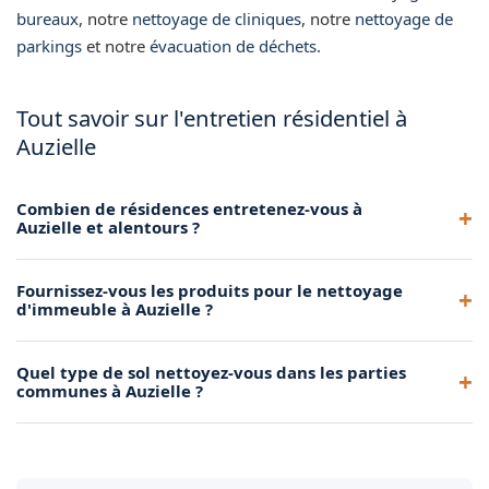
bureaux
, notre
nettoyage de cliniques
, notre
nettoyage de
parkings
et notre
évacuation de déchets
.
Tout savoir sur l'entretien résidentiel à
Auzielle
Combien de résidences entretenez-vous à
Auzielle et alentours ?
Nous entretenons de nombreuses résidences dans la
Fournissez-vous les produits pour le nettoyage
métropole toulousaine, dont plusieurs à Auzielle. Contactez-
d'immeuble à Auzielle ?
nous pour rejoindre nos clients.
Oui, nous apportons tous les produits et le matériel
Quel type de sol nettoyez-vous dans les parties
nécessaires à l'entretien de votre immeuble à Auzielle.
communes à Auzielle ?
Nous traitons tous types de sols : carrelage, marbre, béton,
linoléum et résine dans les parties communes à Auzielle.