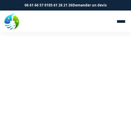
06 61 66 57 01
05 61 26 21 26
Demander un devis
Nettoyage de logements et
immeubles à Auzielle 31650 -
SK Propreté & Services
Vos parties communes à Auzielle méritent un entretien
professionnel. Contactez-nous.