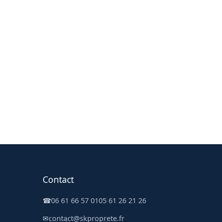
Contact
☎
06 61 66 57 01
05 61 26 21 26
✉
contact@skproprete.fr