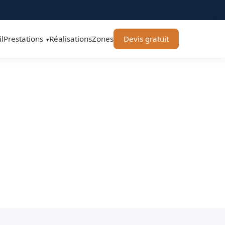
l
Prestations
Réalisations
Zones
Devis gratuit
▾
1370 - SK Propreté &
 à vos besoins.