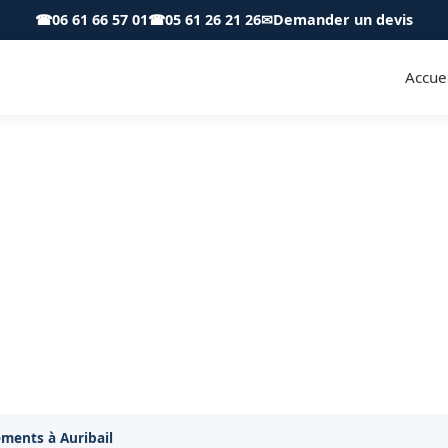
☎
06 61 66 57 01
☎
05 61 26 21 26
✉
Demander un devis
Accuei
nts et immeubles à Auribail 3
Services
meubles et logements à Auribail. Intervention adaptée
ments à Auribail