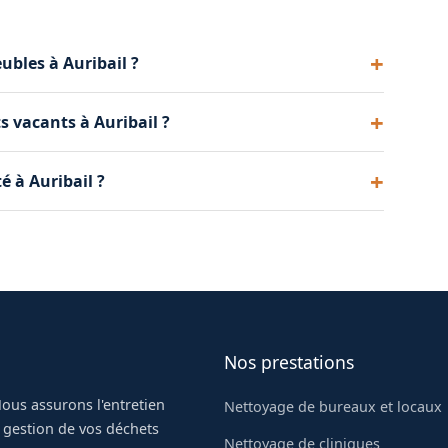
bles à Auribail ?
s, escaliers, ascenseurs et couloirs de votre
s vacants à Auribail ?
vacants à Auribail avant une nouvelle location :
é à Auribail ?
yndics et gestionnaires de copropriété à Auribail
Nos prestations
ous assurons l'entretien
Nettoyage de bureaux et locaux
a gestion de vos déchets
Nettoyage de cliniques