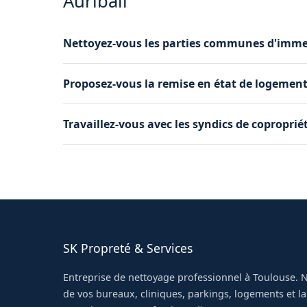
Auribail
Nettoyez-vous les parties communes d'immeu
Oui, nous assurons l'entretien régulier des hall
Proposez-vous la remise en état de logement
immeuble à Auribail.
Oui, nous remettons en propreté les logements 
Travaillez-vous avec les syndics de copropriét
nettoyage complet, vitres et sanitaires.
Oui, nous collaborons régulièrement avec les s
pour l'entretien de leurs immeubles.
SK Propreté & Services
Entreprise de nettoyage professionnel à Toulouse. N
de vos bureaux, cliniques, parkings, logements et l