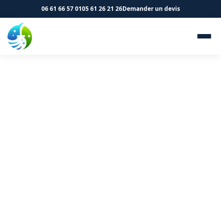
06 61 66 57 01
05 61 26 21 26
Demander un devis
Nettoyage de cliniques et
cabinets médicaux à Varilhes
09120 - SK Propreté &
Services
Votre clinique à Varilhes mérite un nettoyage
conforme aux normes. Demandez un devis.