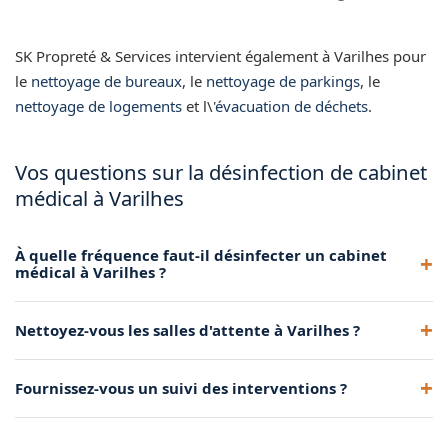
SK Propreté & Services intervient également à Varilhes pour
le
nettoyage de bureaux
, le
nettoyage de parkings
, le
nettoyage de logements
et l\'
évacuation de déchets
.
Vos questions sur la désinfection de cabinet
médical à Varilhes
À quelle fréquence faut-il désinfecter un cabinet
médical à Varilhes ?
Nous recommandons une désinfection quotidienne des
Nettoyez-vous les salles d'attente à Varilhes ?
surfaces de contact et un nettoyage approfondi
hebdomadaire pour votre cabinet à Varilhes.
Oui, le nettoyage de la salle d'attente fait partie de notre
Fournissez-vous un suivi des interventions ?
prestation. Nous désinfectons les sièges, comptoirs et
magazines à Varilhes.
Oui, nous tenons un registre des interventions daté et signé