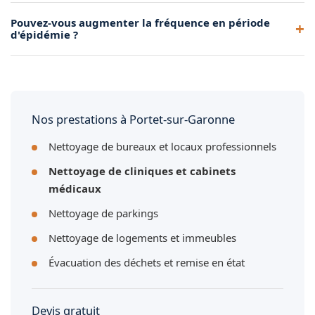
Selon la taille du cabinet, comptez entre 1 et 2 heures pour
Pouvez-vous augmenter la fréquence en période
un nettoyage complet et une désinfection conforme à
d'épidémie ?
Portet-sur-Garonne.
Oui, nous adaptons notre fréquence d'intervention en
période d'épidémie pour renforcer la désinfection de votre
cabinet à Portet-sur-Garonne.
Nos prestations à Portet-sur-Garonne
Nettoyage de bureaux et locaux professionnels
Nettoyage de cliniques et cabinets
médicaux
Nettoyage de parkings
Nettoyage de logements et immeubles
Évacuation des déchets et remise en état
Devis gratuit