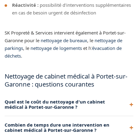
Réactivité :
possibilité d'interventions supplémentaires
en cas de besoin urgent de désinfection
SK Propreté & Services intervient également à Portet-sur-
Garonne pour le
nettoyage de bureaux
, le
nettoyage de
parkings
, le
nettoyage de logements
et l\'
évacuation de
déchets
.
Nettoyage de cabinet médical à Portet-sur-
Garonne : questions courantes
Quel est le coût du nettoyage d'un cabinet
médical à Portet-sur-Garonne ?
Le tarif dépend de la surface et de la fréquence. Contactez-
Combien de temps dure une intervention en
nous pour un devis gratuit adapté à votre cabinet médical à
cabinet médical à Portet-sur-Garonne ?
Portet-sur-Garonne.