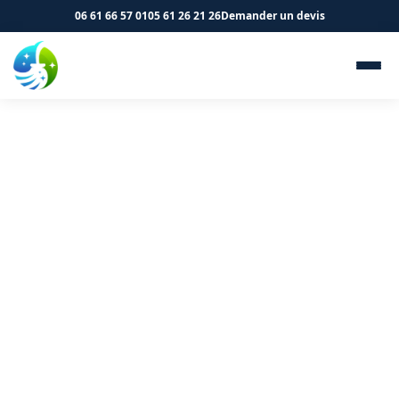
06 61 66 57 01
05 61 26 21 26
Demander un devis
Nettoyage de cliniques et
cabinets médicaux à Portet-
sur-Garonne 31120 - SK
Propreté & Services
Nettoyage spécialisé pour vos locaux de santé à
Portet-sur-Garonne. Protocoles adaptés.