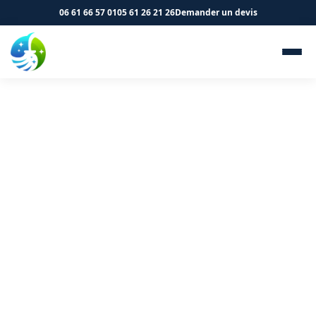
06 61 66 57 01
05 61 26 21 26
Demander un devis
Nettoyage de cliniques et
cabinets médicaux à Pamiers
09100 - SK Propreté &
Services
Nettoyage spécialisé pour vos locaux de santé à
Pamiers. Protocoles adaptés.