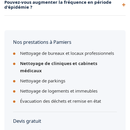
Pouvez-vous augmenter la fréquence en période
un nettoyage complet et une désinfection conforme à
d'épidémie ?
Pamiers.
Oui, nous adaptons notre fréquence d'intervention en
période d'épidémie pour renforcer la désinfection de votre
cabinet à Pamiers.
Nos prestations à Pamiers
Nettoyage de bureaux et locaux professionnels
Nettoyage de cliniques et cabinets
médicaux
Nettoyage de parkings
Nettoyage de logements et immeubles
Évacuation des déchets et remise en état
Devis gratuit