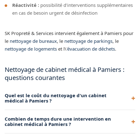
Réactivité :
possibilité d'interventions supplémentaires
en cas de besoin urgent de désinfection
SK Propreté & Services intervient également à Pamiers pour
le
nettoyage de bureaux
, le
nettoyage de parkings
, le
nettoyage de logements
et l\'
évacuation de déchets
.
Nettoyage de cabinet médical à Pamiers :
questions courantes
Quel est le coût du nettoyage d'un cabinet
médical à Pamiers ?
Le tarif dépend de la surface et de la fréquence. Contactez-
Combien de temps dure une intervention en
nous pour un devis gratuit adapté à votre cabinet médical à
cabinet médical à Pamiers ?
Pamiers.
Selon la taille du cabinet, comptez entre 1 et 2 heures pour