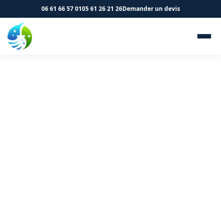
06 61 66 57 01
05 61 26 21 26
Demander un devis
Nettoyage de cliniques et
cabinets médicaux à
Léguevin 31490 - SK Propreté
& Services
Propreté et désinfection de vos espaces de santé à
Léguevin. Devis offert.