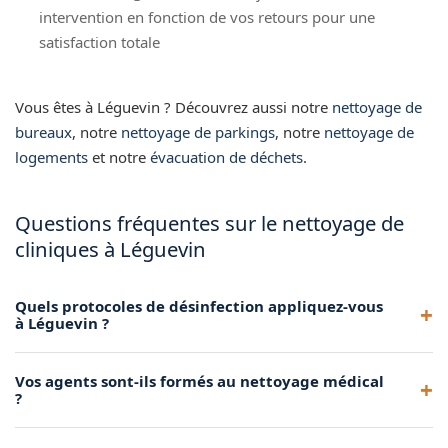
intervention en fonction de vos retours pour une
satisfaction totale
Vous êtes à Léguevin ? Découvrez aussi notre
nettoyage de
bureaux
, notre
nettoyage de parkings
, notre
nettoyage de
logements
et notre
évacuation de déchets
.
Questions fréquentes sur le nettoyage de
cliniques à Léguevin
Quels protocoles de désinfection appliquez-vous
à Léguevin ?
Nous appliquons des protocoles de bio-nettoyage
Vos agents sont-ils formés au nettoyage médical
conformes aux recommandations de l'ARS, avec des
?
produits désinfectants homologués EN 14476 et EN 1276
pour votre cabinet à Léguevin.
Oui, nos agents intervenant en milieu médical à Léguevin