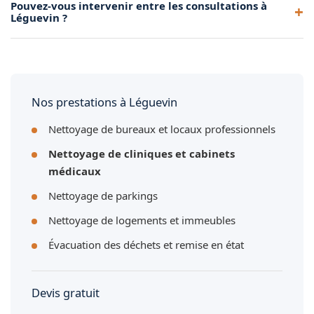
Pouvez-vous intervenir entre les consultations à
sont formés aux protocoles de bio-nettoyage, aux risques
Léguevin ?
infectieux et à la gestion des circuits propre/sale.
Oui, nous planifions nos interventions selon vos créneaux
de consultation à Léguevin pour une désinfection entre les
patients ou en fin de journée.
Nos prestations à Léguevin
Nettoyage de bureaux et locaux professionnels
Nettoyage de cliniques et cabinets
médicaux
Nettoyage de parkings
Nettoyage de logements et immeubles
Évacuation des déchets et remise en état
Devis gratuit