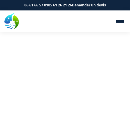
06 61 66 57 01
05 61 26 21 26
Demander un devis
Nettoyage de cliniques et
cabinets médicaux à
Colomiers 31770 - SK
Propreté & Services
Nettoyage de cliniques et cabinets médicaux à
Colomiers