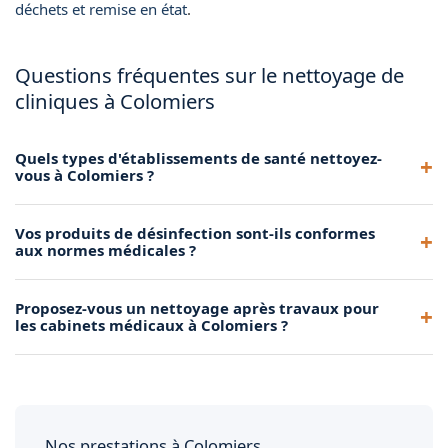
déchets et remise en état
.
Questions fréquentes sur le nettoyage de
cliniques à Colomiers
Quels types d'établissements de santé nettoyez-
vous à Colomiers ?
Nous intervenons dans les cabinets médicaux, dentaires, de
Vos produits de désinfection sont-ils conformes
kinésithérapie, les cliniques vétérinaires, les laboratoires
aux normes médicales ?
d'analyses et les centres paramédicaux implantés à
Colomiers et ses environs.
Absolument. Nous utilisons des produits bactéricides,
Proposez-vous un nettoyage après travaux pour
virucides et fongicides conformes aux normes européennes
les cabinets médicaux à Colomiers ?
EN 14476 et EN 1040. Chaque produit est sélectionné en
fonction de l'environnement médical concerné.
Oui, nous réalisons des remises en propreté complètes
après aménagement ou rénovation de locaux médicaux à
Colomiers, incluant le dépoussiérage fin, le nettoyage des
surfaces et la désinfection intégrale avant ouverture.
Nos prestations à Colomiers