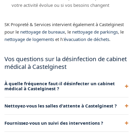
votre activité évolue ou si vos besoins changent
SK Propreté & Services intervient également à Castelginest
pour le
nettoyage de bureaux
, le
nettoyage de parkings
, le
nettoyage de logements
et l\'
évacuation de déchets
.
Vos questions sur la désinfection de cabinet
médical à Castelginest
À quelle fréquence faut-il désinfecter un cabinet
médical à Castelginest ?
Nous recommandons une désinfection quotidienne des
Nettoyez-vous les salles d'attente à Castelginest ?
surfaces de contact et un nettoyage approfondi
hebdomadaire pour votre cabinet à Castelginest.
Oui, le nettoyage de la salle d'attente fait partie de notre
Fournissez-vous un suivi des interventions ?
prestation. Nous désinfectons les sièges, comptoirs et
magazines à Castelginest.