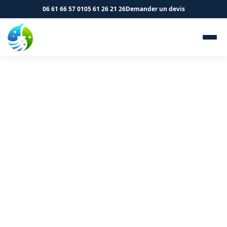
06 61 66 57 01
05 61 26 21 26
Demander un devis
Nettoyage de cliniques et
cabinets médicaux à
Castelginest 31780 - SK
Propreté & Services
Votre clinique à Castelginest mérite un nettoyage
conforme aux normes. Demandez un devis.