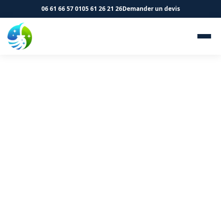
06 61 66 57 01
05 61 26 21 26
Demander un devis
Nettoyage de bureaux et
locaux professionnels à
Gimont 32200 - SK Propreté
& Services
Entretien professionnel de vos bureaux et locaux à
Gimont. Devis gratuit et intervention rapide.