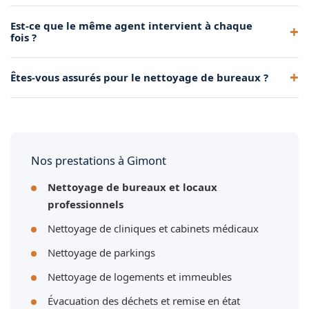
Nous privilégions les produits respectueux de
Est-ce que le même agent intervient à chaque
l'environnement tout en garantissant une efficacité de
fois ?
nettoyage optimale dans vos bureaux à Gimont.
Oui, dans la mesure du possible, nous assignons le même
Êtes-vous assurés pour le nettoyage de bureaux ?
agent à vos locaux à Gimont pour une meilleure
connaissance des lieux et de vos attentes.
Oui, SK Propreté & Services est assuré en responsabilité
civile professionnelle pour toutes nos interventions à
Gimont et dans la région.
Nos prestations à Gimont
Nettoyage de bureaux et locaux
professionnels
Nettoyage de cliniques et cabinets médicaux
Nettoyage de parkings
Nettoyage de logements et immeubles
Évacuation des déchets et remise en état