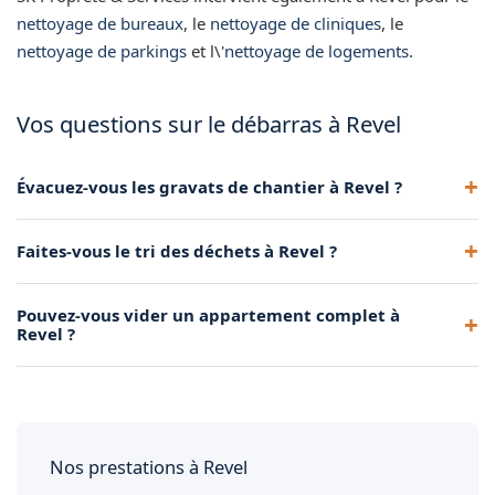
nettoyage de bureaux
, le
nettoyage de cliniques
, le
nettoyage de parkings
et l\'
nettoyage de logements
.
Vos questions sur le débarras à Revel
Évacuez-vous les gravats de chantier à Revel ?
Oui, nous prenons en charge l'évacuation des gravats,
Faites-vous le tri des déchets à Revel ?
déchets de construction et matériaux de démolition à Revel
vers les déchetteries agréées.
Oui, nous trions les déchets sur place à Revel pour orienter
Pouvez-vous vider un appartement complet à
chaque type de matériau vers la filière de recyclage ou
Revel ?
d'élimination adaptée.
Oui, nous réalisons le vidage complet d'appartements à
Revel : mobilier, électroménager, vêtements, vaisselle et
déchets divers.
Nos prestations à Revel