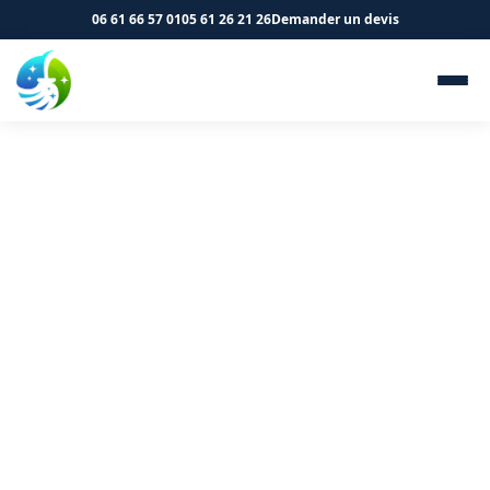
06 61 66 57 01
05 61 26 21 26
Demander un devis
Évacuation des déchets et
remise en état à Revel 31250
- SK Propreté & Services
Évacuation d'encombrants et nettoyage complet à
Revel. Devis offert.