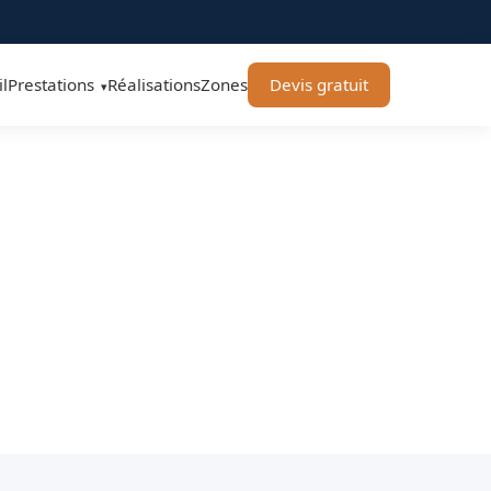
l
Prestations
Réalisations
Zones
Devis gratuit
▾
ce-du-Touch 31830 - SK
. Devis offert.