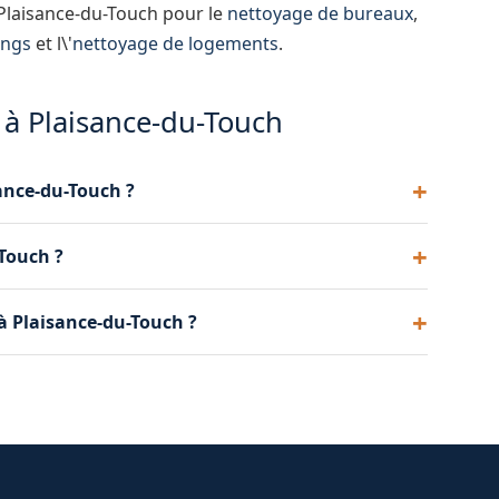
 Plaisance-du-Touch pour le
nettoyage de bureaux
,
ings
et l\'
nettoyage de logements
.
 à Plaisance-du-Touch
sance-du-Touch ?
gravats, déchets de construction et matériaux de
-Touch ?
tteries agréées.
ance-du-Touch pour orienter chaque type de
 Plaisance-du-Touch ?
nation adaptée.
ements à Plaisance-du-Touch : mobilier,
 divers.