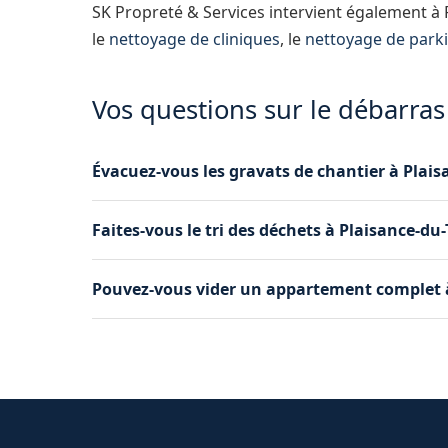
SK Propreté & Services intervient également à
le
nettoyage de cliniques
, le
nettoyage de park
Vos questions sur le débarras
Évacuez-vous les gravats de chantier à Plai
Oui, nous prenons en charge l'évacuation des 
Faites-vous le tri des déchets à Plaisance-du
démolition à Plaisance-du-Touch vers les déche
Oui, nous trions les déchets sur place à Plais
Pouvez-vous vider un appartement complet à
matériau vers la filière de recyclage ou d'élimi
Oui, nous réalisons le vidage complet d'appart
électroménager, vêtements, vaisselle et déchets