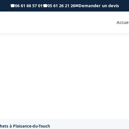
☎
06 61 66 57 01
☎
05 61 26 21 26
✉
Demander un devis
Accuei
s et remise en état à Plaisan
Propreté & Services
ncombrants et nettoyage complet à Plaisance-du-Touch
hets à Plaisance-du-Touch