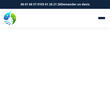
06 61 66 57 01
05 61 26 21 26
Demander un devis
Évacuation des déchets et
remise en état à Montauban
82000 - SK Propreté &
Services
Remise en état après chantier à Montauban. Nous
prenons tout en charge.