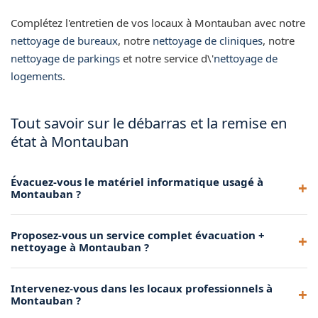
Complétez l'entretien de vos locaux à Montauban avec notre
nettoyage de bureaux
, notre
nettoyage de cliniques
, notre
nettoyage de parkings
et notre service d\'
nettoyage de
logements
.
Tout savoir sur le débarras et la remise en
état à Montauban
Évacuez-vous le matériel informatique usagé à
Montauban ?
Oui, nous prenons en charge l'évacuation du matériel
Proposez-vous un service complet évacuation +
informatique vers les filières DEEE agréées à Montauban.
nettoyage à Montauban ?
Oui, notre prestation phare combine l'évacuation de tous les
Intervenez-vous dans les locaux professionnels à
déchets et le nettoyage complet du local à Montauban en
Montauban ?
une seule intervention.