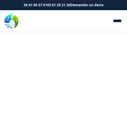
06 61 66 57 01
05 61 26 21 26
Demander un devis
Évacuation des déchets et
remise en état à Lacroix-
Falgarde 31120 - SK Propreté
& Services
Évacuation d'encombrants et nettoyage complet à
Lacroix-Falgarde. Devis offert.