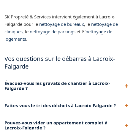
SK Propreté & Services intervient également à Lacroix-
Falgarde pour le
nettoyage de bureaux
, le
nettoyage de
cliniques
, le
nettoyage de parkings
et l\'
nettoyage de
logements
.
Vos questions sur le débarras à Lacroix-
Falgarde
Évacuez-vous les gravats de chantier à Lacroix-
Falgarde ?
Oui, nous prenons en charge l'évacuation des gravats,
Faites-vous le tri des déchets à Lacroix-Falgarde ?
déchets de construction et matériaux de démolition à
Lacroix-Falgarde vers les déchetteries agréées.
Oui, nous trions les déchets sur place à Lacroix-Falgarde
Pouvez-vous vider un appartement complet à
pour orienter chaque type de matériau vers la filière de
Lacroix-Falgarde ?
recyclage ou d'élimination adaptée.