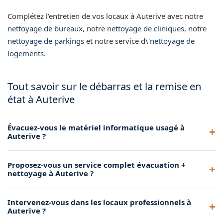
Complétez l'entretien de vos locaux à Auterive avec notre
nettoyage de bureaux
, notre
nettoyage de cliniques
, notre
nettoyage de parkings
et notre service d\'
nettoyage de
logements
.
Tout savoir sur le débarras et la remise en
état à Auterive
Évacuez-vous le matériel informatique usagé à
Auterive ?
Oui, nous prenons en charge l'évacuation du matériel
Proposez-vous un service complet évacuation +
informatique vers les filières DEEE agréées à Auterive.
nettoyage à Auterive ?
Oui, notre prestation phare combine l'évacuation de tous les
Intervenez-vous dans les locaux professionnels à
déchets et le nettoyage complet du local à Auterive en une
Auterive ?
seule intervention.