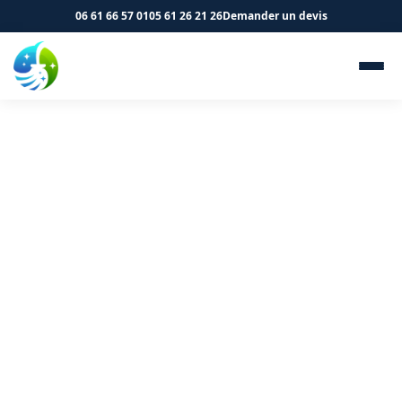
06 61 66 57 01
05 61 26 21 26
Demander un devis
Évacuation des déchets et
remise en état à Auterive
31190 - SK Propreté &
Services
Remise en état après chantier à Auterive. Nous
prenons tout en charge.